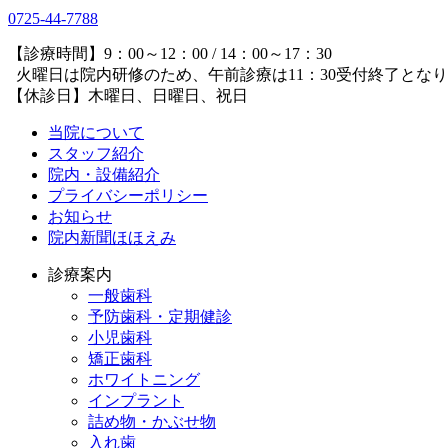
0725-44-7788
【診療時間】9：00～12：00 / 14：00～17：30
火曜日は院内研修のため、午前診療は11：30受付終了とな
【休診日】木曜日、日曜日、祝日
当院について
スタッフ紹介
院内・設備紹介
プライバシーポリシー
お知らせ
院内新聞ほほえみ
診療案内
一般歯科
予防歯科・定期健診
小児歯科
矯正歯科
ホワイトニング
インプラント
詰め物・かぶせ物
入れ歯