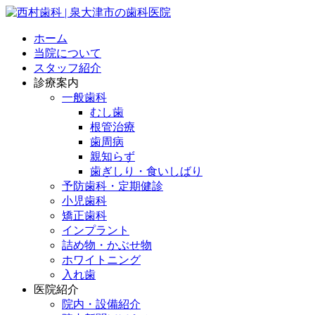
ホーム
当院について
スタッフ紹介
診療案内
一般歯科
むし歯
根管治療
歯周病
親知らず
歯ぎしり・食いしばり
予防歯科・定期健診
小児歯科
矯正歯科
インプラント
詰め物・かぶせ物
ホワイトニング
入れ歯
医院紹介
院内・設備紹介